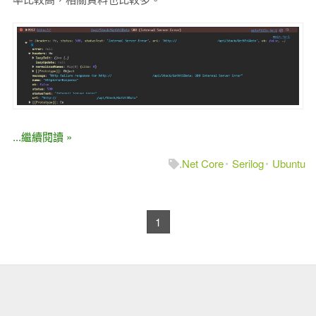
...繼續閱讀 »
.Net Core
Serilog
Ubuntu
1