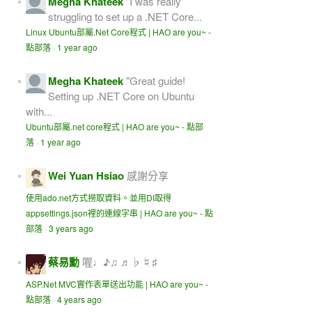
Megha Khateek
"I was really
struggling to set up a .NET Core...
Linux Ubuntu部屬.Net Core程式 | HAO are you~ -
點部落
·
1 year ago
Megha Khateek
"Great guide!
Setting up .NET Core on Ubuntu
with...
Ubuntu部屬.net core程式 | HAO are you~ - 點部
落
·
1 year ago
Wei Yuan Hsiao
感謝分享
使用ado.net方式撈取資料。並用DI取得
appsettings.json裡的連線字串 | HAO are you~ - 點
部落
·
3 years ago
蔡易勳
喔♩♪♫ ♬♭♮♯
ASP.Net MVC實作表單送出功能 | HAO are you~ -
點部落
·
4 years ago