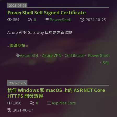
2023-06-09
PowerShell Self Signed Certificate
664
0
PowerShell
2024-10-25
Azure VPN Gateway 每年要更新憑證
...繼續閱讀 »
Azure SQL
Azure VPN
Certificate
PowerShell
SSL
2021-01-05
信任 Windows 和 macOS 上的 ASP.NET Core
HTTPS 開發憑證
1096
0
Asp.Net Core
2021-06-17