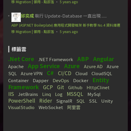
移 Migration | 御用 - 點部落
·
5 years ago
邱奕成
執行 Update-Database 一直出現 ......
ABP (ASP.NET Boilerplate) 應用程式開發框架 新手教學 No.4 資料庫遷
移 Migration | 御用 - 點部落
·
5 years ago
標籤雲
.Net Core
ABP
Angular
.NET Framework
App Service
Azure
Apache
Azure AD
Azure
C#
CI/CD
SQL
Azure VPN
Cloud
CloudSQL
Entity
Container
Dapper
DevOps
Docker
Framework
GCP
Git
Github
HttpClinet
IIS
MSSQL
JetBrains
Linq
Log
MySql
PowerShell
Rider
SignalR
SQL
SSL
Unity
VisualStudio
WebSocket
阿里雲