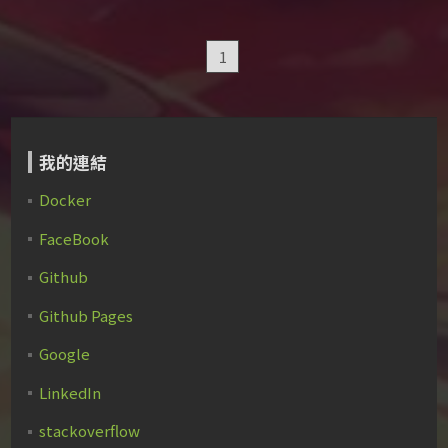
1
我的連結
Docker
FaceBook
Github
Github Pages
Google
LinkedIn
stackoverflow