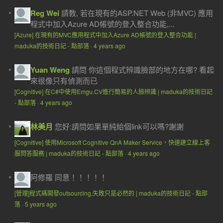
Reg Wei
請教, 若在現有的ASP.NET Web (非MVC) 應用
程式中加入Azure AD帳號的登入整合功能,...
[Azure] 在現有的MVC應用程式中加入Azure AD帳號的登入整合功能 |
maduka的技術日記 - 點部落
·
4 years ago
Yuan Weng
請問 你這個程式辨識臉部的地方在哪? 看起
來很像只有偵測而已
[Cognitive] 在C#中使用Emgu.CV進行簡易的人臉辨識 | maduka的技術日記
- 點部落
·
4 years ago
林美月
您好:請問如果單純給個link可以嗎?謝謝
[Cognitive] 使用Microsoft Cognitive QnA Maker Service，快速建立線上客
服問答服務 | maduka的技術日記 - 點部落
·
4 years ago
阿修羅
同意！！！！！
[管理]程式碼開發outsourcing,失敗只是必然的 | maduka的技術日記 - 點部
落
·
5 years ago