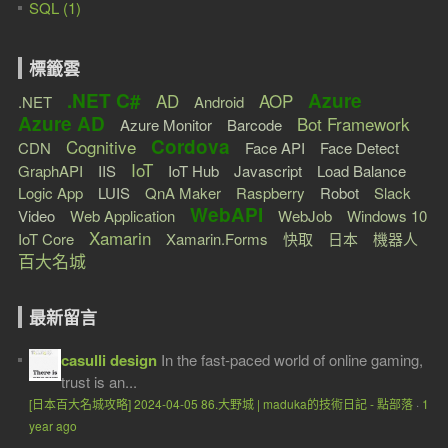
SQL (1)
標籤雲
.NET C#
Azure
AD
AOP
.NET
Android
Azure AD
Bot Framework
Azure Monitor
Barcode
Cordova
Cognitive
CDN
Face API
Face Detect
IoT
GraphAPI
IIS
IoT Hub
Javascript
Load Balance
Logic App
LUIS
QnA Maker
Raspberry
Robot
Slack
WebAPI
Video
Web Application
WebJob
Windows 10
Xamarin
IoT Core
Xamarin.Forms
快取
日本
機器人
百大名城
最新留言
casulli design
In the fast-paced world of online gaming,
trust is an...
[日本百大名城攻略] 2024-04-05 86.大野城 | maduka的技術日記 - 點部落
·
1
year ago