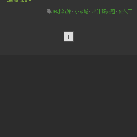
JR小海線
小諸城
出汁蕎麥麵
佐久平
1