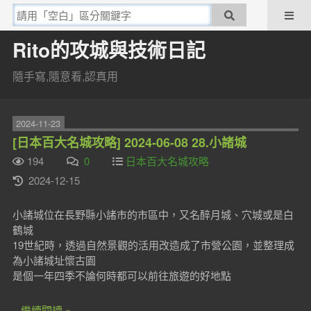
Rito的攻城與技術日記
隨手寫,隨意看,認真用
2024-11-23
[日本百大名城攻略] 2024-06-08 28.小諸城
194
0
日本百大名城攻略
2024-12-15
小諸城位在長野縣小諸市的市區中，又名醉月城、穴城或是白
鶴城
19世紀時，透過自然景觀的活用改造成了市營公園，並整理成
為小諸城址懷古園
是個一年四季不論何時都可以前往旅遊的好地點
...繼續閱讀 »