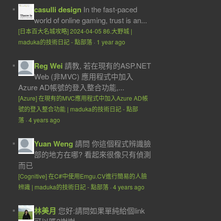
casulli design
In the fast-paced
world of online gaming, trust is an...
[日本百大名城攻略] 2024-04-05 86.大野城 |
maduka的技術日記 - 點部落
·
1 year ago
Reg Wei
請教, 若在現有的ASP.NET
Web (非MVC) 應用程式中加入
Azure AD帳號的登入整合功能,...
[Azure] 在現有的MVC應用程式中加入Azure AD帳
號的登入整合功能 | maduka的技術日記 - 點部
落
·
4 years ago
Yuan Weng
請問 你這個程式辨識臉
部的地方在哪? 看起來很像只有偵測
而已
[Cognitive] 在C#中使用Emgu.CV進行簡易的人臉
辨識 | maduka的技術日記 - 點部落
·
4 years ago
林美月
您好:請問如果單純給個link