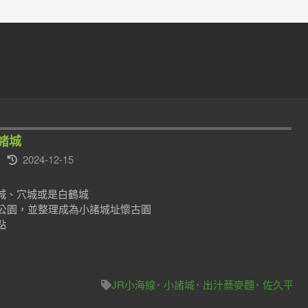
小諸城
2024-12-15
城、穴城或是白鶴城
營公園，並整理成為小諸城址懷古園
點
JR小海線
小諸城
出汁蕎麥麵
佐久平