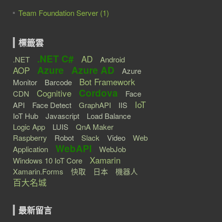
Team Foundation Server (1)
標籤雲
.NET C#
AD
.NET
Android
Azure
Azure AD
AOP
Azure
Bot Framework
Monitor
Barcode
Cordova
Cognitive
CDN
Face
IoT
API
Face Detect
GraphAPI
IIS
IoT Hub
Javascript
Load Balance
Logic App
LUIS
QnA Maker
Raspberry
Robot
Slack
Video
Web
WebAPI
Application
WebJob
Xamarin
Windows 10 IoT Core
Xamarin.Forms
快取
日本
機器人
百大名城
最新留言