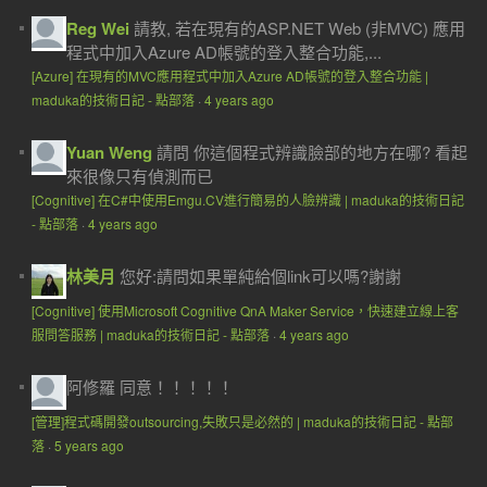
Reg Wei
請教, 若在現有的ASP.NET Web (非MVC) 應用
程式中加入Azure AD帳號的登入整合功能,...
[Azure] 在現有的MVC應用程式中加入Azure AD帳號的登入整合功能 |
maduka的技術日記 - 點部落
·
4 years ago
Yuan Weng
請問 你這個程式辨識臉部的地方在哪? 看起
來很像只有偵測而已
[Cognitive] 在C#中使用Emgu.CV進行簡易的人臉辨識 | maduka的技術日記
- 點部落
·
4 years ago
林美月
您好:請問如果單純給個link可以嗎?謝謝
[Cognitive] 使用Microsoft Cognitive QnA Maker Service，快速建立線上客
服問答服務 | maduka的技術日記 - 點部落
·
4 years ago
阿修羅
同意！！！！！
[管理]程式碼開發outsourcing,失敗只是必然的 | maduka的技術日記 - 點部
落
·
5 years ago