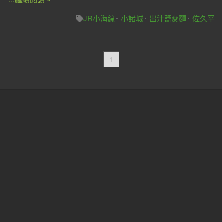
JR小海線
小諸城
出汁蕎麥麵
佐久平
1