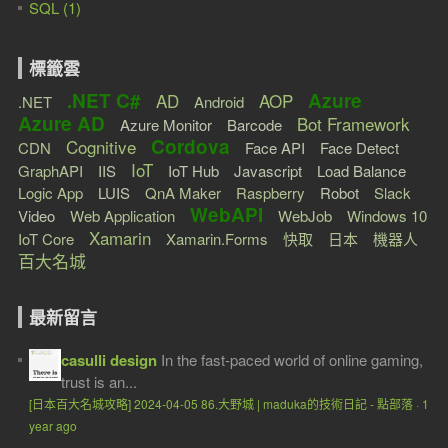
SQL (1)
標籤雲
.NET C#
Azure
AD
AOP
.NET
Android
Azure AD
Bot Framework
Azure Monitor
Barcode
Cordova
Cognitive
CDN
Face API
Face Detect
IoT
GraphAPI
IIS
IoT Hub
Javascript
Load Balance
Logic App
LUIS
QnA Maker
Raspberry
Robot
Slack
WebAPI
Video
Web Application
WebJob
Windows 10
Xamarin
IoT Core
Xamarin.Forms
快取
日本
機器人
百大名城
最新留言
casulli design
In the fast-paced world of online gaming,
trust is an...
[日本百大名城攻略] 2024-04-05 86.大野城 | maduka的技術日記 - 點部落
·
1
year ago