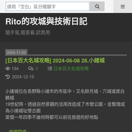
Rito的攻城與技術日記
隨手寫,隨意看,認真用
2024-11-23
[日本百大名城攻略] 2024-06-08 28.小諸城
194
0
日本百大名城攻略
2024-12-15
小諸城位在長野縣小諸市的市區中，又名醉月城、穴城或是白
鶴城
19世紀時，透過自然景觀的活用改造成了市營公園，並整理成
為小諸城址懷古園
是個一年四季不論何時都可以前往旅遊的好地點
...繼續閱讀 »