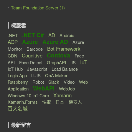
Team Foundation Server (1)
標籤雲
.NET C#
AD
.NET
Android
Azure
Azure AD
AOP
Azure
Bot Framework
Monitor
Barcode
Cordova
Cognitive
CDN
Face
IoT
API
Face Detect
GraphAPI
IIS
IoT Hub
Javascript
Load Balance
Logic App
LUIS
QnA Maker
Raspberry
Robot
Slack
Video
Web
WebAPI
Application
WebJob
Xamarin
Windows 10 IoT Core
Xamarin.Forms
快取
日本
機器人
百大名城
最新留言