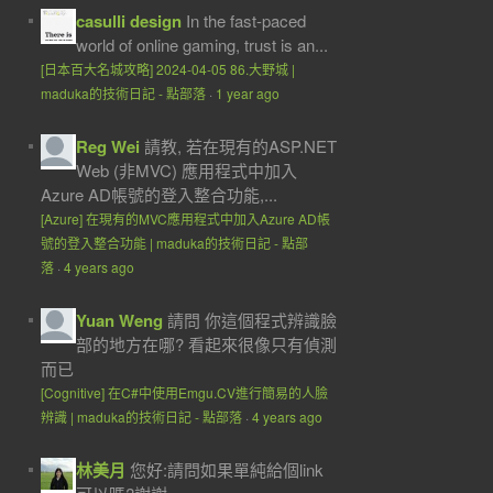
casulli design
In the fast-paced
world of online gaming, trust is an...
[日本百大名城攻略] 2024-04-05 86.大野城 |
maduka的技術日記 - 點部落
·
1 year ago
Reg Wei
請教, 若在現有的ASP.NET
Web (非MVC) 應用程式中加入
Azure AD帳號的登入整合功能,...
[Azure] 在現有的MVC應用程式中加入Azure AD帳
號的登入整合功能 | maduka的技術日記 - 點部
落
·
4 years ago
Yuan Weng
請問 你這個程式辨識臉
部的地方在哪? 看起來很像只有偵測
而已
[Cognitive] 在C#中使用Emgu.CV進行簡易的人臉
辨識 | maduka的技術日記 - 點部落
·
4 years ago
林美月
您好:請問如果單純給個link