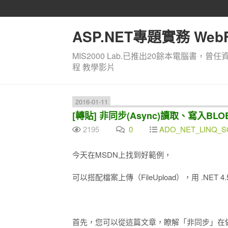
ASP.NET專題實務 WebF
MIS2000 Lab.已推出20餘本電腦書，曾任
程 教學影片
2016-01-11
[轉貼] 非同步(Async)讀取、寫入BL
2195
0
ADO_NET_LINQ_SQ
今天在MSDN上找到好範例，
可以搭配檔案上傳（FileUpload），用 .NET 
首先，您可以從這篇文章，瞭解「非同步」在