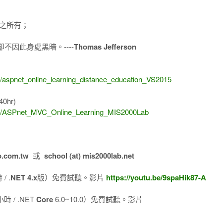
之所有；
因此身處黑暗。----
Thomas Jefferson
)
1/aspnet_online_learning_distance_education_VS2015
40hr)
8/14/ASPnet_MVC_Online_Learning_MIS2000Lab
o.com.tw
或
school (at) mis2000lab.net
/ .
NET 4.x
版）免費試聽。影片
https://youtu.be/9spaHik87-A
 / .NET
Core
6.0~10.0）免費試聽。影片