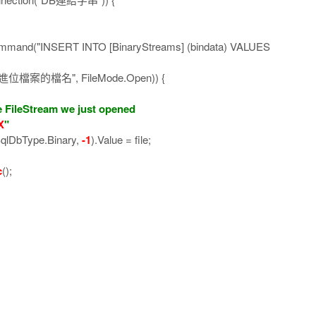
d("INSERT INTO [BinaryStreams] (bindata) VALUES
二進位檔案的檔名", FileMode.Open)) {
leStream we just opened
X
"
bType.Binary,
-1
).Value = file;
c
();