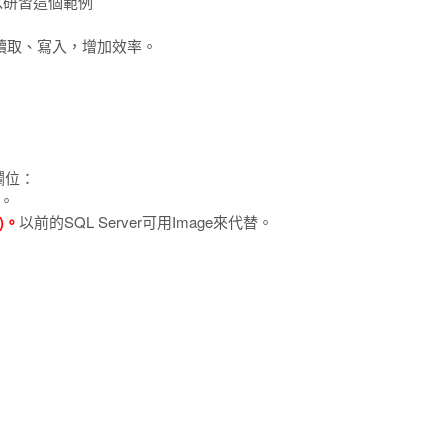
以研習這個範例
方法來讀取、寫入，增加效率。
欄位：
)。
)。
以前的SQL Server可用Image來代替。