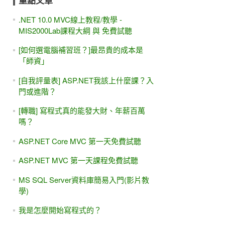
重點文章
.NET 10.0 MVC線上教程/教學 -
MIS2000Lab課程大綱 與 免費試聽
[如何選電腦補習班？]最昂貴的成本是
「師資」
[自我評量表] ASP.NET我該上什麼課？入
門或進階？
[轉職] 寫程式真的能發大財、年薪百萬
嗎？
ASP.NET Core MVC 第一天免費試聽
ASP.NET MVC 第一天課程免費試聽
MS SQL Server資料庫簡易入門(影片教
學)
我是怎麼開始寫程式的？