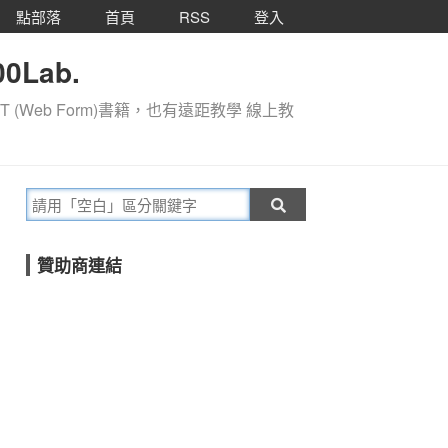
點部落
首頁
RSS
登入
0Lab.
T (Web Form)書籍，也有遠距教學 線上教
贊助商連結