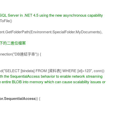
QL Server in .NET 4.5 using the new asynchronous capability
ToFile()
t.GetFolderPath(Environment.SpecialFolder.MyDocuments),
底下的二進位檔案
nnection("DB連結字串")) {
SELECT [bindata] FROM [資料表] WHERE [id]=123", conn))
ith the SequentialAccess behavior to enable network streaming
ire BLOB into memory which can cause scalability issues or
r.SequentialAccess
)) {