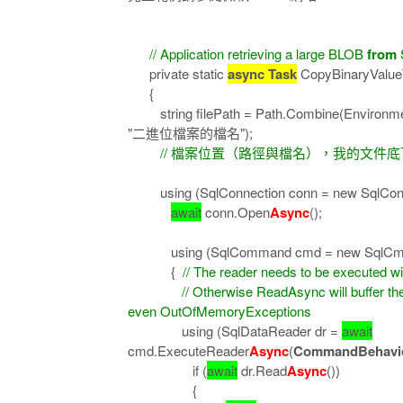
// Application retrieving a large BLOB
from
S
private static
async Task
CopyBinaryValue
{
string filePath = Path.Combine(Environmen
"二進位檔案的檔名");
// 檔案位置（路徑與檔名），我的文件
using (SqlConnection conn = new SqlCo
await
conn.Open
Async
();
using (SqlCommand cmd = new SqlCmd("
{
// The reader needs to be executed w
// Otherwise ReadAsync will buffer the ent
even OutOfMemoryExceptions
using (SqlDataReader dr =
await
cmd.ExecuteReader
Async
(
CommandBehavio
if (
await
dr.Read
Async
())
{