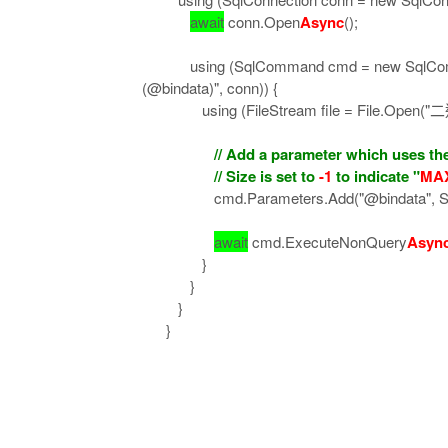
await
conn.Open
Async
();
using (SqlCommand cmd = new SqlComman
(@bindata)", conn)) {
using (FileStream file = File.Open("
// Add a parameter which uses the Fi
// Size is set to
-1
to indicate "
MA
cmd.Parameters.Add("@bindata", SqlD
await
cmd.ExecuteNonQuery
Asyn
}
}
}
}