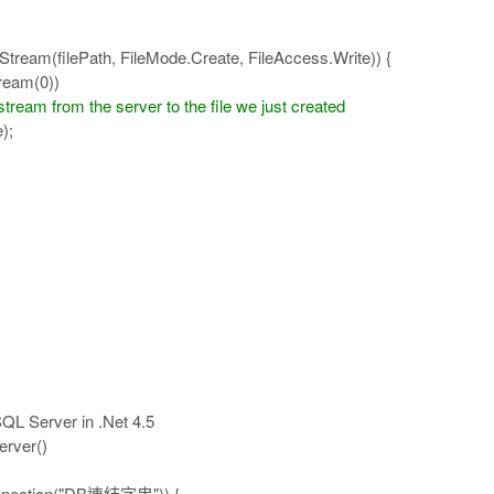
filePath, FileMode.Create, FileAccess.Write)) {
am(0))
tream from the server to the file we just created
e);
QL Server in .Net 4.5
rver()
nnection("DB連結字串")) {