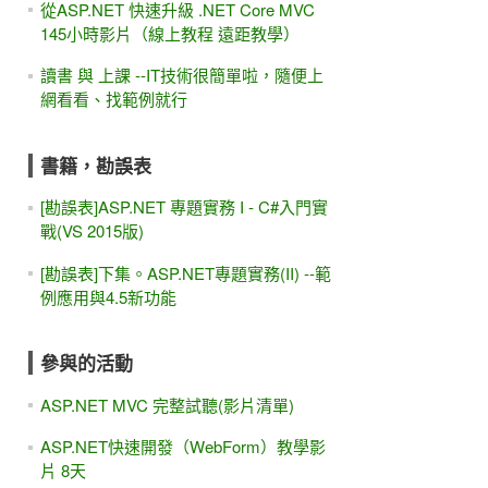
從ASP.NET 快速升級 .NET Core MVC
145小時影片（線上教程 遠距教學）
讀書 與 上課 --IT技術很簡單啦，隨便上
網看看、找範例就行
書籍，勘誤表
[勘誤表]ASP.NET 專題實務 I - C#入門實
戰(VS 2015版)
[勘誤表]下集。ASP.NET專題實務(II) --範
例應用與4.5新功能
參與的活動
ASP.NET MVC 完整試聽(影片清單)
ASP.NET快速開發（WebForm）教學影
片 8天