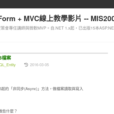
orm + MVC線上教學影片 -- MIS200
資策會專任講師與微軟MVP。自.NET 1.x起，已出版15本ASP.NE
OB檔案
L_Entity
2016-03-05
4.5起的「非同步(Async)」方法，做
檔案讀取與寫入
做些什麼？