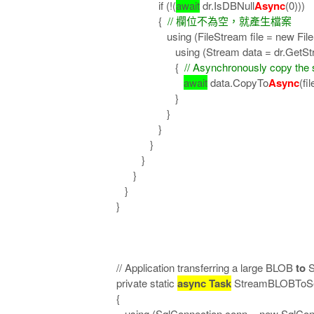
if (!(
await
dr.IsDBNull
Async
(0)))
{
// 欄位不為空，就產生檔案
using (FileStream file = new FileStream(
using (Stream data = dr.GetStre
{
// Asynchronously copy the s
await
data.CopyTo
Async
(fil
}
}
}
}
}
}
}
}
// Application transferring a large BLOB
to
S
private static
async Task
StreamBLOBToSe
{
using (SqlConnection conn = new SqlCo