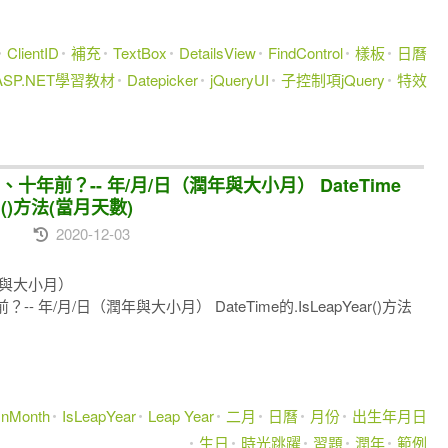
ClientID
補充
TextBox
DetailsView
FindControl
樣板
日曆
ASP.NET學習教材
Datepicker
jQueryUI
子控制項jQuery
特效
前？-- 年/月/日（潤年與大小月） DateTime
nth()方法(當月天數)
2020-12-03
年與大小月）
/月/日（潤年與大小月） DateTime的.IsLeapYear()方法
InMonth
IsLeapYear
Leap Year
二月
日曆
月份
出生年月日
生日
時光跳躍
習題
潤年
範例