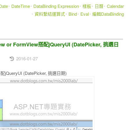
Date
DateTime
DataBinding Expression
樣板
日曆
Calendar
資料繫結運算式
Bind
Eval
編輯DataBinding
View or FormView搭配jQueryUI (DatePicker, 挑選日
2016-01-27
w搭配jQueryUI (DatePicker, 挑選日期)