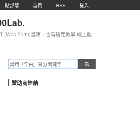
點部落
首頁
RSS
登入
0Lab.
T (Web Form)書籍，也有遠距教學 線上教
贊助商連結