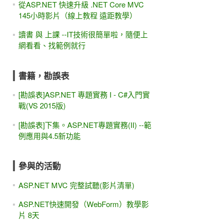
從ASP.NET 快速升級 .NET Core MVC
145小時影片（線上教程 遠距教學）
讀書 與 上課 --IT技術很簡單啦，隨便上
網看看、找範例就行
書籍，勘誤表
[勘誤表]ASP.NET 專題實務 I - C#入門實
戰(VS 2015版)
[勘誤表]下集。ASP.NET專題實務(II) --範
例應用與4.5新功能
參與的活動
ASP.NET MVC 完整試聽(影片清單)
ASP.NET快速開發（WebForm）教學影
片 8天