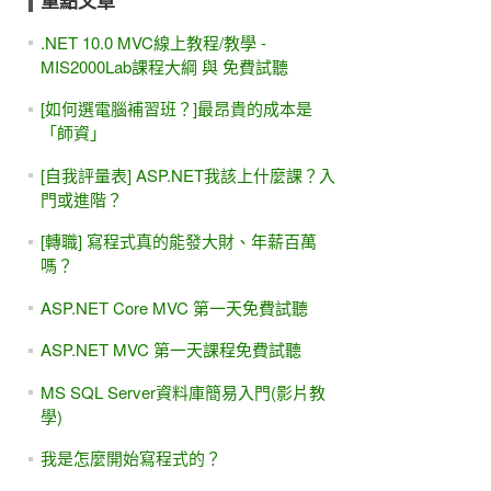
重點文章
.NET 10.0 MVC線上教程/教學 -
MIS2000Lab課程大綱 與 免費試聽
[如何選電腦補習班？]最昂貴的成本是
「師資」
[自我評量表] ASP.NET我該上什麼課？入
門或進階？
[轉職] 寫程式真的能發大財、年薪百萬
嗎？
ASP.NET Core MVC 第一天免費試聽
ASP.NET MVC 第一天課程免費試聽
MS SQL Server資料庫簡易入門(影片教
學)
我是怎麼開始寫程式的？