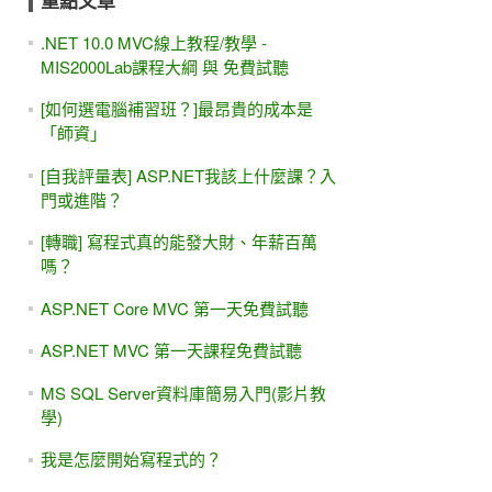
重點文章
.NET 10.0 MVC線上教程/教學 -
MIS2000Lab課程大綱 與 免費試聽
[如何選電腦補習班？]最昂貴的成本是
「師資」
[自我評量表] ASP.NET我該上什麼課？入
門或進階？
[轉職] 寫程式真的能發大財、年薪百萬
嗎？
ASP.NET Core MVC 第一天免費試聽
ASP.NET MVC 第一天課程免費試聽
MS SQL Server資料庫簡易入門(影片教
學)
我是怎麼開始寫程式的？