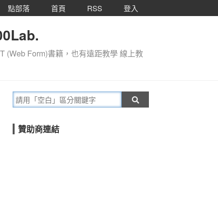
點部落
首頁
RSS
登入
0Lab.
T (Web Form)書籍，也有遠距教學 線上教
贊助商連結