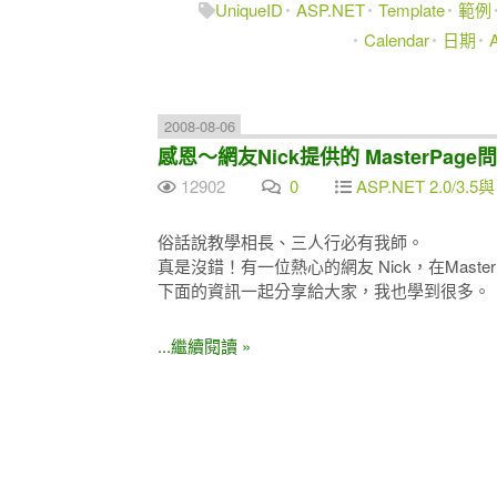
UniqueID
ASP.NET
Template
範例
Calendar
日期
2008-08-06
感恩～網友Nick提供的 MasterPag
12902
0
ASP.NET 2.0/3.5與
俗話說教學相長、三人行必有我師。
真是沒錯！有一位熱心的網友 Nick，在Mast
下面的資訊一起分享給大家，我也學到很多。
...繼續閱讀 »