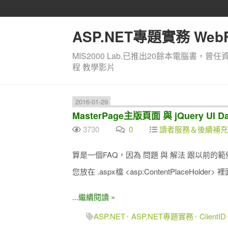
ASP.NET專題實務 WebF
MIS2000 Lab.已推出20餘本電腦書，曾任
程 教學影片
2016-01-29
MasterPage主版頁面 與 jQuery UI Da
3730
0
讀者服務＆後續補充
算是一個FAQ，因為 問題 與 解法 跟以前的
您放在 .aspx檔 <asp:ContentPlaceHold
...繼續閱讀 »
ASP.NET
ASP.NET專題實務
ClientID