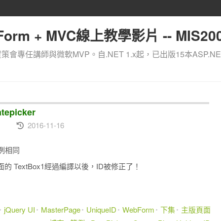
orm + MVC線上教學影片 -- MIS200
資策會專任講師與微軟MVP。自.NET 1.x起，已出版15本ASP.NE
tepicker
2016-11-16
範例相同
er> 裡面的 TextBox1經過編譯以後，ID被修正了！
jQuery UI
MasterPage
UniqueID
WebForm
下集
主版頁面