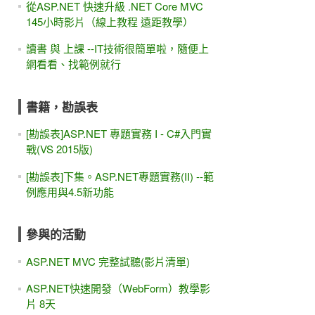
從ASP.NET 快速升級 .NET Core MVC
145小時影片（線上教程 遠距教學）
讀書 與 上課 --IT技術很簡單啦，隨便上
網看看、找範例就行
書籍，勘誤表
[勘誤表]ASP.NET 專題實務 I - C#入門實
戰(VS 2015版)
[勘誤表]下集。ASP.NET專題實務(II) --範
例應用與4.5新功能
參與的活動
ASP.NET MVC 完整試聽(影片清單)
ASP.NET快速開發（WebForm）教學影
片 8天