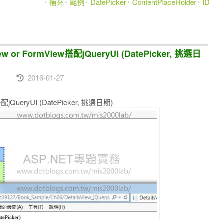
補充
範例
DatePicker
ContentPlaceHolder
ID
View or FormView搭配jQueryUI (DatePicker, 挑選日
2016-01-27
w搭配jQueryUI (DatePicker, 挑選日期)