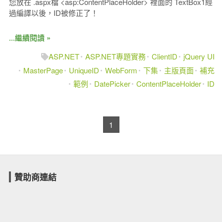
您放在 .aspx檔 <asp:ContentPlaceHolder> 裡面的 TextBox1經
過編譯以後，ID被修正了！
...繼續閱讀 »
ASP.NET
ASP.NET專題實務
ClientID
jQuery UI
MasterPage
UniqueID
WebForm
下集
主版頁面
補充
範例
DatePicker
ContentPlaceHolder
ID
1
贊助商連結