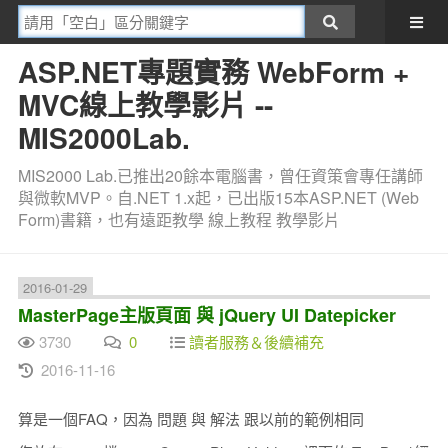
ASP.NET專題實務 WebForm +
MVC線上教學影片 --
MIS2000Lab.
MIS2000 Lab.已推出20餘本電腦書，曾任資策會專任講師
與微軟MVP。自.NET 1.x起，已出版15本ASP.NET (Web
Form)書籍，也有遠距教學 線上教程 教學影片
2016-01-29
MasterPage主版頁面 與 jQuery UI Datepicker
3730
0
讀者服務＆後續補充
2016-11-16
算是一個FAQ，因為 問題 與 解法 跟以前的範例相同