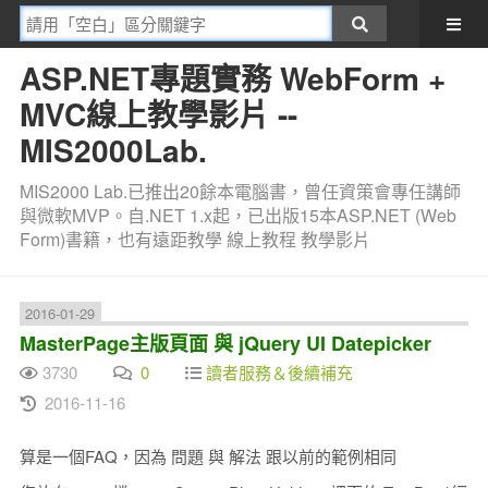
ASP.NET專題實務 WebForm +
MVC線上教學影片 --
MIS2000Lab.
MIS2000 Lab.已推出20餘本電腦書，曾任資策會專任講師
與微軟MVP。自.NET 1.x起，已出版15本ASP.NET (Web
Form)書籍，也有遠距教學 線上教程 教學影片
2016-01-29
MasterPage主版頁面 與 jQuery UI Datepicker
3730
0
讀者服務＆後續補充
2016-11-16
算是一個FAQ，因為 問題 與 解法 跟以前的範例相同