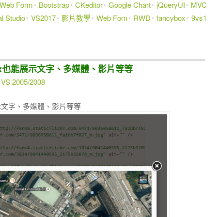
 Web Form
Bootstrap
CKeditor
Google Chart
jQueryUI
MVC
l Studio
VS2017
影片教學
Web Forn
RWD
fancybox
9vs1
ncyBox也能展示文字、多媒體、影片等等
 VS 2005/2008
x也能展示文字、多媒體、影片等等