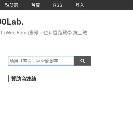
點部落
首頁
RSS
登入
0Lab.
T (Web Form)書籍，也有遠距教學 線上教
贊助商連結