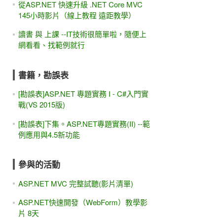
從ASP.NET 快速升級 .NET Core MVC
145小時影片（線上教程 遠距教學）
讀書 與 上課 --IT技術很簡單啦，隨便上
網看看、找範例就行
書籍，勘誤表
[勘誤表]ASP.NET 專題實務 I - C#入門實
戰(VS 2015版)
[勘誤表]下集。ASP.NET專題實務(II) --範
例應用與4.5新功能
參與的活動
ASP.NET MVC 完整試聽(影片清單)
ASP.NET快速開發（WebForm）教學影
片 8天