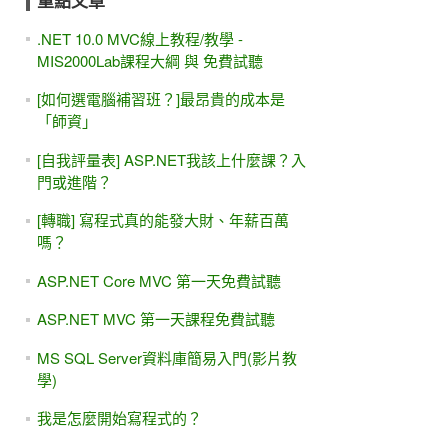
重點文章
.NET 10.0 MVC線上教程/教學 -
MIS2000Lab課程大綱 與 免費試聽
[如何選電腦補習班？]最昂貴的成本是
「師資」
[自我評量表] ASP.NET我該上什麼課？入
門或進階？
[轉職] 寫程式真的能發大財、年薪百萬
嗎？
ASP.NET Core MVC 第一天免費試聽
ASP.NET MVC 第一天課程免費試聽
MS SQL Server資料庫簡易入門(影片教
學)
我是怎麼開始寫程式的？