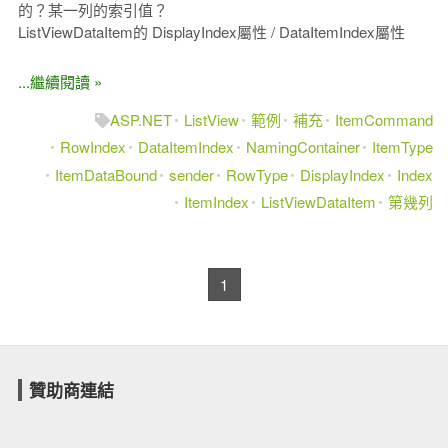
的？某一列的索引值？
ListViewDataItem的 DisplayIndex屬性 / DataItemIndex屬性
...繼續閱讀 »
ASP.NET
ListView
範例
補充
ItemCommand
RowIndex
DataItemIndex
NamingContainer
ItemType
ItemDataBound
sender
RowType
DisplayIndex
Index
ItemIndex
ListViewDataItem
第幾列
1
贊助商連結