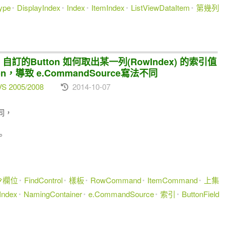
ype
DisplayIndex
Index
ItemIndex
ListViewDataItem
第幾列
中，自訂的Button 如何取出某一列(RowIndex) 的索引值
utton，導致 e.CommandSource寫法不同
VS 2005/2008
2014-10-07
同，
。
令欄位
FindControl
樣板
RowCommand
ItemCommand
上集
Index
NamingContainer
e.CommandSource
索引
ButtonField