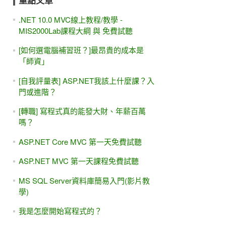
重點文章
.NET 10.0 MVC線上教程/教學 -
MIS2000Lab課程大綱 與 免費試聽
[如何選電腦補習班？]最昂貴的成本是
「師資」
[自我評量表] ASP.NET我該上什麼課？入
門或進階？
[轉職] 寫程式真的能發大財、年薪百萬
嗎？
ASP.NET Core MVC 第一天免費試聽
ASP.NET MVC 第一天課程免費試聽
MS SQL Server資料庫簡易入門(影片教
學)
我是怎麼開始寫程式的？