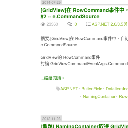
2014-07-29
[GridView]在 RowCommand事件
#2 -- e.CommandSource
23360
0
ASP.NET 2.0/3.5與
摘要:[GridView]在 RowCommand事件中，自訂
e.CommandSource
GridView的 RowCommand事件
討論 GridViewCommandEventArgs.Comman
...繼續閱讀 »
ASP.NET
ButtonField
DataItemIn
NamingContainer
Row
2012-11-23
[習題] NamingContainer取得 G