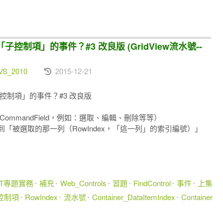
「子控制項」的事件？#3 改良版 (GridView流水號--
VS_2010
2015-12-21
「子控制項」的事件？#3 改良版
位（CommandField，例如：選取、編輯、刪除等等）
抓到「被選取的那一列（RowIndex，「這一列」的索引編號）」
ET專題實務
補充
Web_Controls
習題
FindControl
事件
上集
控制項
RowIndex
流水號
Container_DataItemIndex
Container