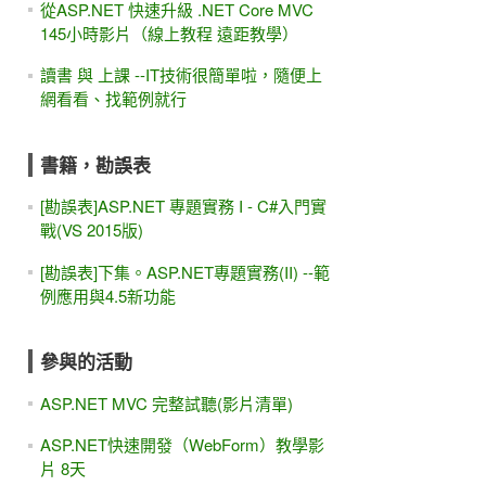
從ASP.NET 快速升級 .NET Core MVC
145小時影片（線上教程 遠距教學）
讀書 與 上課 --IT技術很簡單啦，隨便上
網看看、找範例就行
書籍，勘誤表
[勘誤表]ASP.NET 專題實務 I - C#入門實
戰(VS 2015版)
[勘誤表]下集。ASP.NET專題實務(II) --範
例應用與4.5新功能
參與的活動
ASP.NET MVC 完整試聽(影片清單)
ASP.NET快速開發（WebForm）教學影
片 8天