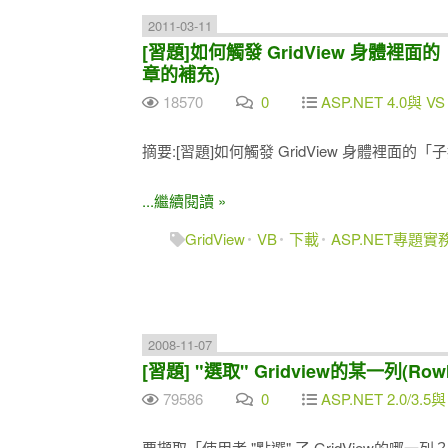
2011-03-11
[習題]如何觸發 GridView 身體裡面
章的補充)
18570
0
ASP.NET 4.0與 VS
摘要:[習題]如何觸發 GridView 身體裡面的「
...繼續閱讀 »
GridView
VB
下載
ASP.NET專題實
2008-11-07
[習題] "選取" Gridview的某一列(Ro
79586
0
ASP.NET 2.0/3.5與
要擷取「使用者 "點選" 了 GridView的哪一列