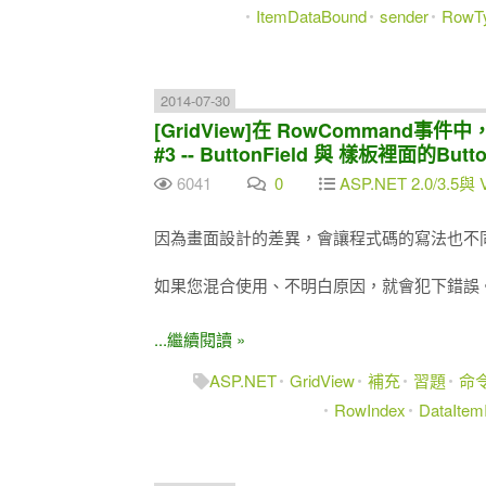
ItemDataBound
sender
RowT
2014-07-30
[GridView]在 RowCommand事件
#3 -- ButtonField 與 樣板裡面的B
6041
0
ASP.NET 2.0/3.5與 
因為畫面設計的差異，會讓程式碼的寫法也不
如果您混合使用、不明白原因，就會犯下錯誤
...繼續閱讀 »
ASP.NET
GridView
補充
習題
命
RowIndex
DataItem