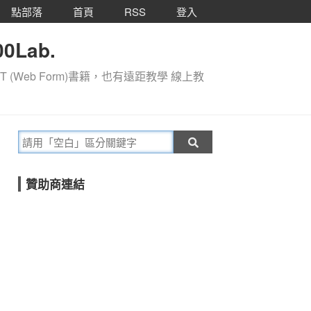
點部落
首頁
RSS
登入
0Lab.
T (Web Form)書籍，也有遠距教學 線上教
贊助商連結