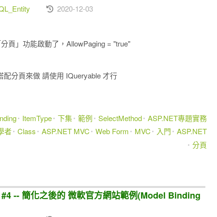
L_Entity
2020-12-03
）
功能啟動了，AllowPaging = "true"
搭配分頁來做 請使用 IQueryable
才行
nding
ItemType
下集
範例
SelectMethod
ASP.NET專題實務
學者
Class
ASP.NET MVC
Web Form
MVC
入門
ASP.NET
分頁
#4 -- 簡化之後的 微軟官方網站範例(Model Binding