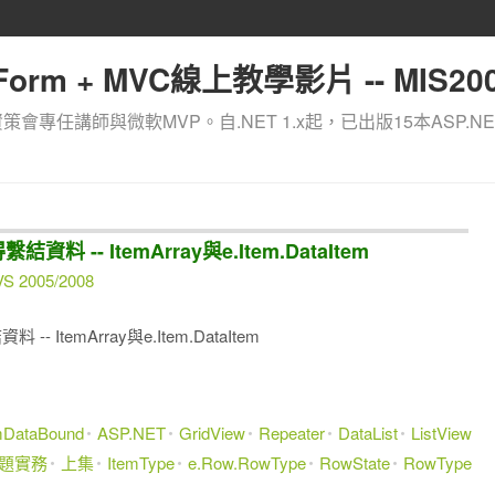
orm + MVC線上教學影片 -- MIS200
資策會專任講師與微軟MVP。自.NET 1.x起，已出版15本ASP.NE
繫結資料 -- ItemArray與e.Item.DataItem
VS 2005/2008
 -- ItemArray與e.Item.DataItem
DataBound
ASP.NET
GridView
Repeater
DataList
ListView
專題實務
上集
ItemType
e.Row.RowType
RowState
RowType