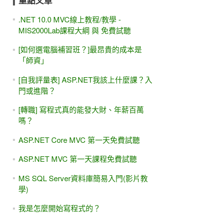
重點文章
.NET 10.0 MVC線上教程/教學 -
MIS2000Lab課程大綱 與 免費試聽
[如何選電腦補習班？]最昂貴的成本是
「師資」
[自我評量表] ASP.NET我該上什麼課？入
門或進階？
[轉職] 寫程式真的能發大財、年薪百萬
嗎？
ASP.NET Core MVC 第一天免費試聽
ASP.NET MVC 第一天課程免費試聽
MS SQL Server資料庫簡易入門(影片教
學)
我是怎麼開始寫程式的？