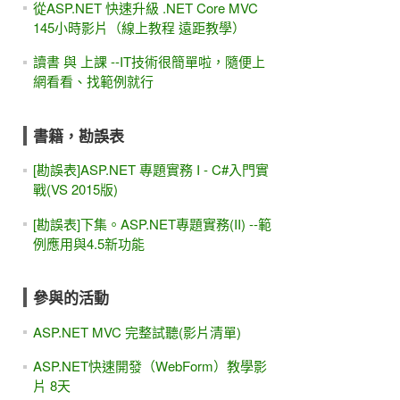
從ASP.NET 快速升級 .NET Core MVC
145小時影片（線上教程 遠距教學）
讀書 與 上課 --IT技術很簡單啦，隨便上
網看看、找範例就行
書籍，勘誤表
[勘誤表]ASP.NET 專題實務 I - C#入門實
戰(VS 2015版)
[勘誤表]下集。ASP.NET專題實務(II) --範
例應用與4.5新功能
參與的活動
ASP.NET MVC 完整試聽(影片清單)
ASP.NET快速開發（WebForm）教學影
片 8天