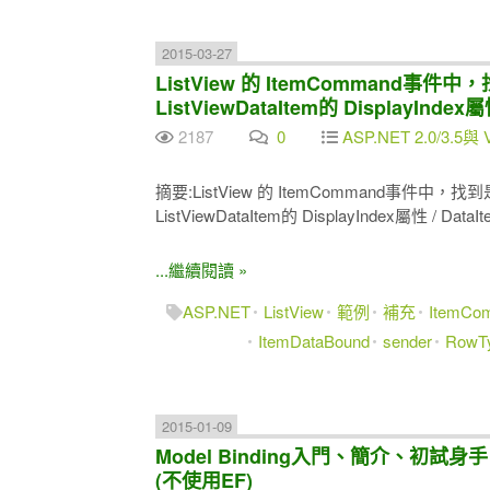
2015-03-27
ListView 的 ItemCommand
ListViewDataItem的 DisplayIndex屬
2187
0
ASP.NET 2.0/3.5與 
摘要:ListView 的 ItemCommand事件
ListViewDataItem的 DisplayIndex屬性 / Data
...繼續閱讀 »
ASP.NET
ListView
範例
補充
ItemCo
ItemDataBound
sender
RowT
2015-01-09
Model Binding入門、簡介、初試身手 #2 -
(不使用EF)