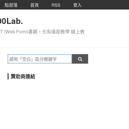
點部落
首頁
RSS
登入
0Lab.
T (Web Form)書籍，也有遠距教學 線上教
贊助商連結