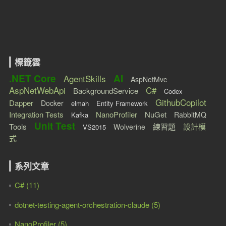
標籤雲
.NET Core
AI
AgentSkills
AspNetMvc
AspNetWebApi
C#
BackgroundService
Codex
GithubCopilot
Dapper
Docker
elmah
Entity Framework
Integration Tests
NanoProfiler
NuGet
RabbitMQ
Kafka
Unit Test
Tools
練習題
設計模
Wolverine
VS2015
式
系列文章
C# (11)
dotnet-testing-agent-orchestration-claude (5)
NanoProfiler (5)