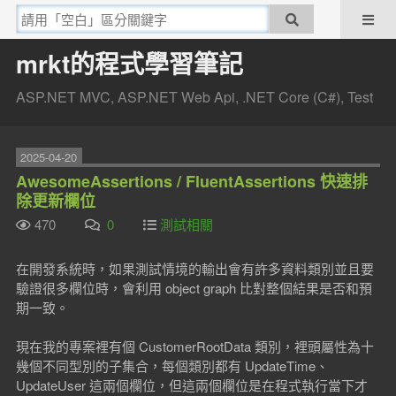
mrkt的程式學習筆記
ASP.NET MVC, ASP.NET Web Api, .NET Core (C#), Test
2025-04-20
AwesomeAssertions / FluentAssertions 快速排
除更新欄位
470
0
測試相關
在開發系統時，如果測試情境的輸出會有許多資料類別並且要
驗證很多欄位時，會利用 object graph 比對整個結果是否和預
期一致。
現在我的專案裡有個 CustomerRootData 類別，裡頭屬性為十
幾個不同型別的子集合，每個類別都有 UpdateTime、
UpdateUser 這兩個欄位，但這兩個欄位是在程式執行當下才