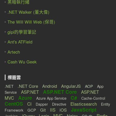
黑暗執行緒
.NET Walker (董大偉)
The Will Will Web (保哥)
gipi的學習筆記
Ant's ATField
Artech
Cash Wu Geek
標籤雲
.NET Core
Android
AngularJS
.NET
AOP
App
ASP.NET Core
ASP.NET
ASP.NET
Service
Azure
C#
MVC
Azure App Service
Cache-Control
CentOS
CI
Elasticsearch
Dapper
Directive
Entity
JavaScript
IIS
Git
iOS
GCP
Framework
MVC
Redis
jQuery
Login
Nginx
Jenkins
OAuth