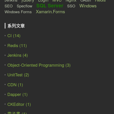
SQL Server
Windows
SEO
Specflow
SSO
Xamarin.Forms
Windows Forms
系列文章
CI (14)
Redis (11)
Jenkins (4)
Object-Oriented Programming (3)
UnitTest (2)
CDN (1)
Dapper (1)
CKEditor (1)
電子書 (1)