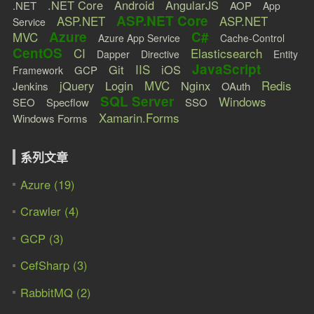
.NET Core
Android
AngularJS
.NET
AOP
App
ASP.NET Core
ASP.NET
ASP.NET
Service
Azure
C#
MVC
Azure App Service
Cache-Control
CentOS
CI
Elasticsearch
Dapper
Directive
Entity
JavaScript
IIS
Git
iOS
GCP
Framework
MVC
Redis
jQuery
Login
Nginx
Jenkins
OAuth
SQL Server
Windows
SEO
Specflow
SSO
Xamarin.Forms
Windows Forms
系列文章
Azure (19)
Crawler (4)
GCP (3)
CefSharp (3)
RabbitMQ (2)