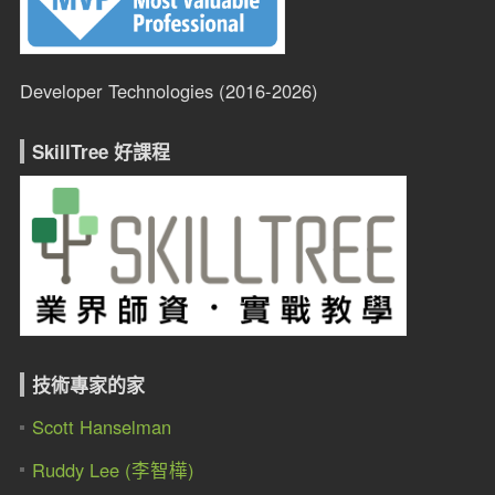
Developer Technologies (2016-2026)
SkillTree 好課程
技術專家的家
Scott Hanselman
Ruddy Lee (李智樺)