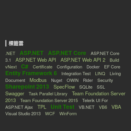
標籤雲
ASP.NET
ASP.NET Core
.NET
ASP.NET Core
ASP.NET Web API
ASP.NET Web API 2
3.1
Build
C#
vNext
Certificate
Configuration
EF Core
Docker
Entity Framework 6
Integration Test
LINQ
Living
Modbus
Document
OWIN
Security
Nuget
Rider
Sharepoint 2013
SpecFlow
SQLite
SSL
Swagger
Team Foundation Server
Task Parallel Library
2013
Team Foundation Server 2015
Telerik UI For
Unit Test
TPL
VBA
ASP.NET Ajax
VB.NET
VB6
Visual Studio 2013
WCF
WinForm