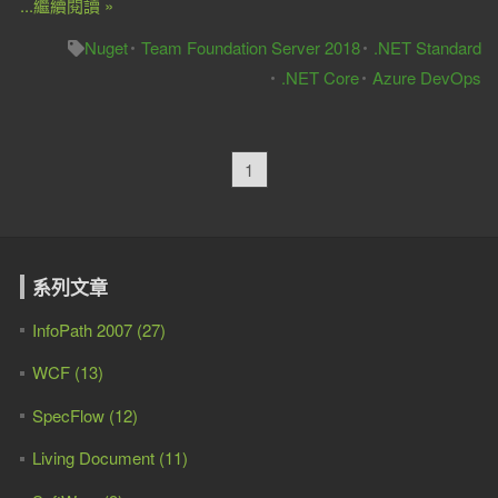
...繼續閱讀 »
Nuget
Team Foundation Server 2018
.NET Standard
.NET Core
Azure DevOps
1
系列文章
InfoPath 2007 (27)
WCF (13)
SpecFlow (12)
Living Document (11)