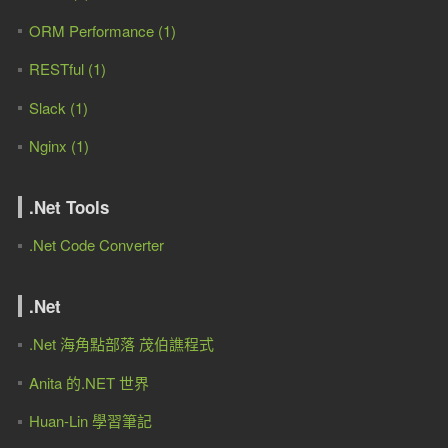
ORM Performance (1)
RESTful (1)
Slack (1)
Nginx (1)
.Net Tools
.Net Code Converter
.Net
.Net 海角點部落 茂伯譙程式
Anita 的.NET 世界
Huan-Lin 學習筆記