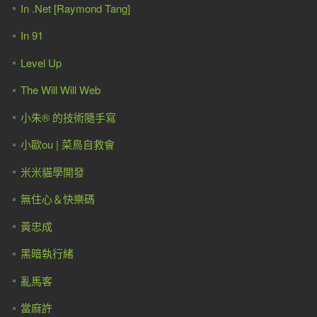
In .Net [Raymond Tang]
In 91
Level Up
The Will Will Web
小朱® 的技術隨手寫
小歐ou | 菜鳥自救會
米米貓學開發
無住心＆快樂碼
黃忠成
黑暗執行緒
亂馬客
當麻許