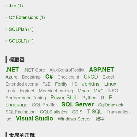
Jira (1)
C# Extensions (1)
SQLPlan (1)
SQLCLR (1)
標籤雲
.NET
ASP.NET
.NET Core
AjaxControlToolkit
C#
CI/CD
Azure
Excel
Bootstrap
Checkpoint
Jenkins
Linux
Fortify
Extended events
F2E
IIS
Lock
log4net
MachineLearning
Mono
MVC
NPOI
Power Shell
R
Performance Tuning
Python
R
SQL Server
Language
SQL Profiler
SqlDeadlock
T-SQL
SQLPagination
SQLStatistics
SSIS
Transaction
Visual Studio
log
Windows Server
難字
世界的走跳