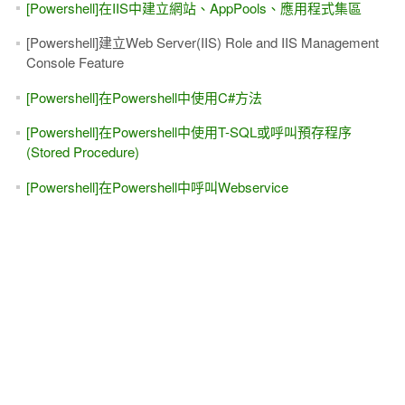
[Powershell]在IIS中建立網站、AppPools、應用程式集區
[Powershell]建立Web Server(IIS) Role and IIS Management
Console Feature
[Powershell]在Powershell中使用C#方法
[Powershell]在Powershell中使用T-SQL或呼叫預存程序
(Stored Procedure)
[Powershell]在Powershell中呼叫Webservice