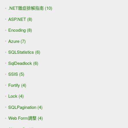
.NET雜症排解指南 (10)
ASP.NET (8)
Encoding (8)
Azure (7)
SQLStatistics (6)
SqlDeadlock (6)
SSIS (5)
Fortify (4)
Lock (4)
SQLPagination (4)
Web Form調整 (4)