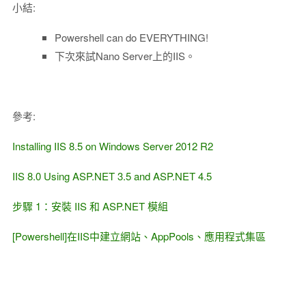
小結:
Powershell can do EVERYTHING!
下次來試Nano Server上的IIS。
參考:
Installing IIS 8.5 on Windows Server 2012 R2
IIS 8.0 Using ASP.NET 3.5 and ASP.NET 4.5
步驟 1：安裝 IIS 和 ASP.NET 模組
[Powershell]在IIS中建立網站、AppPools、應用程式集區