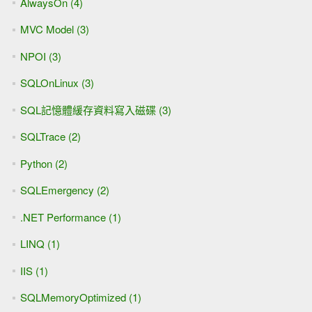
AlwaysOn (4)
MVC Model (3)
NPOI (3)
SQLOnLinux (3)
SQL記憶體緩存資料寫入磁碟 (3)
SQLTrace (2)
Python (2)
SQLEmergency (2)
.NET Performance (1)
LINQ (1)
IIS (1)
SQLMemoryOptimized (1)