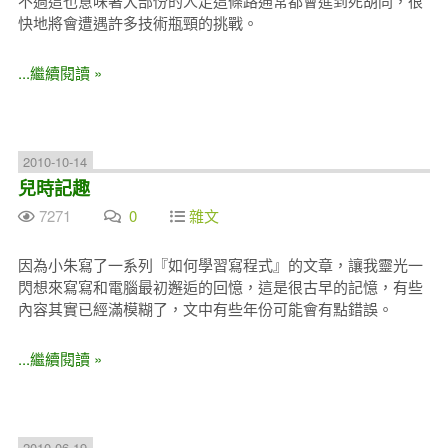
不過這也意味著大部份的人走這條路通常都會進到死胡同，很
快地將會遭遇許多技術瓶頸的挑戰。
...繼續閱讀 »
2010-10-14
兒時記趣
7271
0
雜文
因為小朱寫了一系列『如何學習寫程式』的文章，讓我靈光一
閃想來寫寫和電腦最初邂逅的回憶，這是很古早的記憶，有些
內容其實已經滿模糊了，文中有些年份可能會有點錯誤。
...繼續閱讀 »
2010-06-19