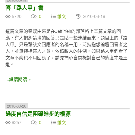
答「路人甲」書
5720
0
雜文
2010-06-19
這篇文章的靈感由來是在Jeff Yeh的部落格上某篇文章的回
應，有人抱怨論壇的回答只是貼一些連結而來，題目上的「路
人甲」只是藉該文回應者的名稱一用，泛指抱怨論壇回答者之
人，並無特指某人之意，依照敝人的往例，如果路人甲們看了
文章不爽也不用回應了，請先捫心自問檢討自己的態度才是王
道。
...繼續閱讀 »
2010-03-26
過度自信是阻礙進步的根源
9257
0
雜文