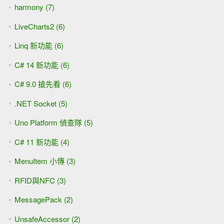
harmony (7)
LiveCharts2 (6)
Linq 新功能 (6)
C# 14 新功能 (6)
C# 9.0 搶先看 (6)
.NET Socket (5)
Uno Platform 偵查隊 (5)
C# 11 新功能 (4)
MenuItem 小傳 (3)
RFID與NFC (3)
MessagePack (2)
UnsafeAccessor (2)