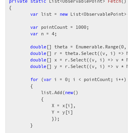
private
static
 List<ObservablePoint> 
Fetch
(
{

var
 list = 
new
 List<ObservablePoint>();
var
 pointCount = 
1000
;

var
 n = 
4
;

double
[] theta = Enumerable.Range(
0
, p
double
[] r = theta.Select((v, i) => Mat
double
[] x = r.Select((v, i) => v * Ma
double
[] y = r.Select((v, i) => v * Ma
for
 (
var
 i = 
0
; i < pointCount; i++)

        { 

            list.Add(
new
()

            {

                X = x[i],

                Y = y[i]

	        });

        }
