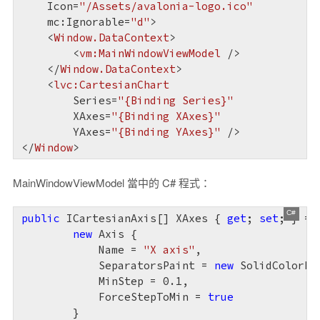
Icon
=
"/Assets/avalonia-logo.ico"
mc:Ignorable
=
"d"
>
<
Window.DataContext
>
<
vm:MainWindowViewModel
 />
</
Window.DataContext
>
<
lvc:CartesianChart
Series
=
"{Binding Series}"
XAxes
=
"{Binding XAxes}"
YAxes
=
"{Binding YAxes}"
 />
</
Window
>
MainWindowViewModel 當中的 C# 程式：
public
 ICartesianAxis[] XAxes { 
get
; 
set
; } = [
new
 Axis {

            Name = 
"X axis"
,

            SeparatorsPaint = 
new
 SolidColorPa
            MinStep = 
0.1
,

            ForceStepToMin = 
true
        }
