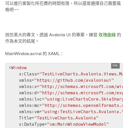
可以進行客製化所花費的時間有限，所以還是選擇自己需要風
格吧~~
效仿黑大的專文，透過 Avalonia UI 的專案，練習
玫瑰曲線
的
作為本文的結尾。
MainWindow.axmal 的 XAML：
<
Window
x:Class
=
"TestLiveCharts.Avalonia.Views.Mai
xmlns
=
"https://github.com/avaloniaui"
xmlns:x
=
"http://schemas.microsoft.com/winf
xmlns:d
=
"http://schemas.microsoft.com/expr
xmlns:lvc
=
"using:LiveChartsCore.SkiaSharpV
xmlns:mc
=
"http://schemas.openxmlformats.or
xmlns:vm
=
"using:TestLiveCharts.Avalonia.Vi
Title
=
"TestLiveCharts.Avalonia"
x:DataType
=
"vm:MainWindowViewModel"