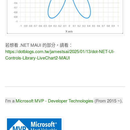
若想看 .NET MAUI 的部分，請看：
https://dotblogs.com.tw/jamestsai/2025/01/13/dot-NET-UI-
Controls-Library-LiveChart2-MAUI
I'm a
Microsoft MVP - Developer Technologies
(From 2015 ~).