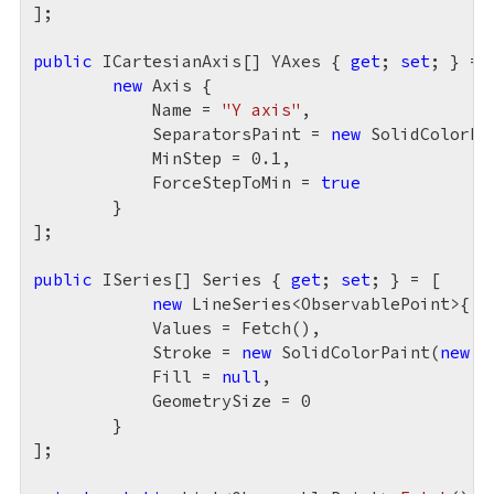
];

public
 ICartesianAxis[] YAxes { 
get
; 
set
; } = [
new
 Axis {

            Name = 
"Y axis"
,

            SeparatorsPaint = 
new
 SolidColorPa
            MinStep = 
0.1
,

            ForceStepToMin = 
true
        }

];

public
 ISeries[] Series { 
get
; 
set
; } = [

new
 LineSeries<ObservablePoint>{

            Values = Fetch(),

            Stroke = 
new
 SolidColorPaint(
new
 S
            Fill = 
null
,

            GeometrySize = 
0
        }

];
