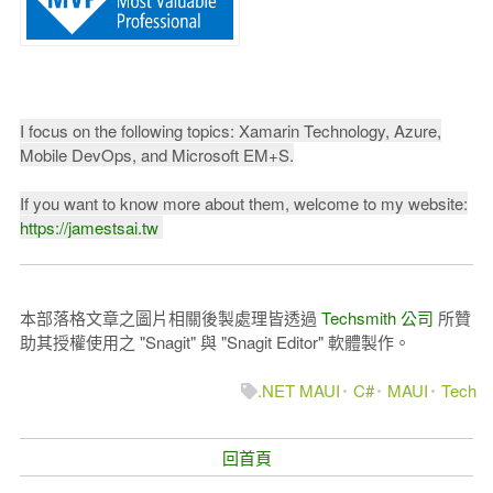
I focus on the following topics: Xamarin Technology, Azure,
Mobile DevOps, and Microsoft EM+S.
If you want to know more about them, welcome to my website:
https://jamestsai.tw
本部落格文章之圖片相關後製處理皆透過
Techsmith 公司
所贊
助其授權使用之 "Snagit" 與 "Snagit Editor" 軟體製作。
.NET MAUI
C#
MAUI
Tech
回首頁