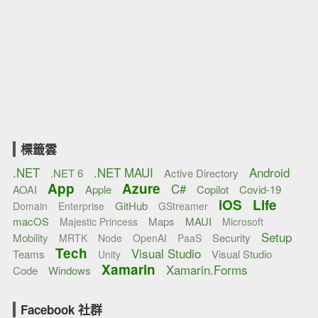
標籤雲
.NET
.NET MAUI
Android
.NET 6
Active Directory
App
Azure
C#
AOAI
Apple
Copilot
Covid-19
iOS
Life
GitHub
Domain
Enterprise
GStreamer
macOS
Maps
MAUI
Majestic Princess
Microsoft
Setup
Mobility
Security
MRTK
Node
OpenAI
PaaS
Tech
Visual Studio
Teams
Visual Studio
Unity
Xamarin
Xamarin.Forms
Code
Windows
Facebook 社群