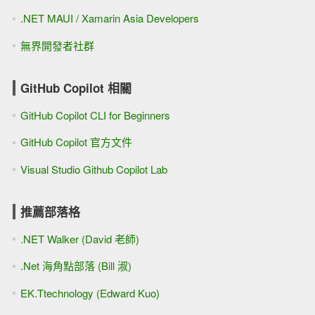
.NET MAUI / Xamarin Asia Developers
無界開發者社群
GitHub Copilot 相關
GitHub Copilot CLI for Beginners
GitHub Copilot 官方文件
Visual Studio Github Copilot Lab
推薦部落格
.NET Walker (David 老師)
.Net 海角點部落 (Bill 淑)
EK.Ttechnology (Edward Kuo)