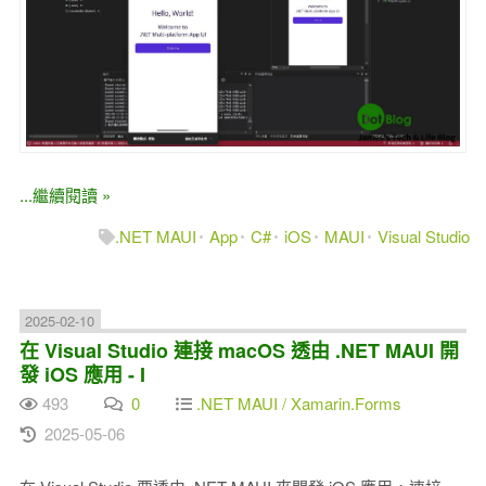
...繼續閱讀 »
.NET MAUI
App
C#
iOS
MAUI
Visual Studio
2025-02-10
在 Visual Studio 連接 macOS 透由 .NET MAUI 開
發 iOS 應用 - I
493
0
.NET MAUI / Xamarin.Forms
2025-05-06