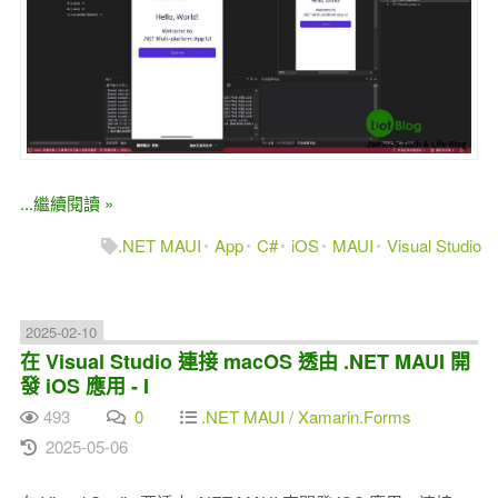
...繼續閱讀 »
.NET MAUI
App
C#
iOS
MAUI
Visual Studio
2025-02-10
在 Visual Studio 連接 macOS 透由 .NET MAUI 開
發 iOS 應用 - I
493
0
.NET MAUI / Xamarin.Forms
2025-05-06