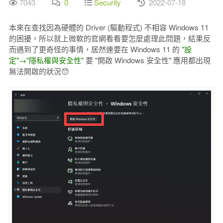
7043
0
Security
2022-07-18
本來在查找因為硬體的 Driver (驅動程式) 不相容 Windows 11
的困擾，所以就上微軟的官網看看要怎麼處理此問題，結果反
而遇到了更奇怪的事情，居然連要在 Windows 11 的
"設
定"→"隱私權與安全性"
要 "開啟 Windows 安全性" 應用都出現
無法開啟的狀況😯