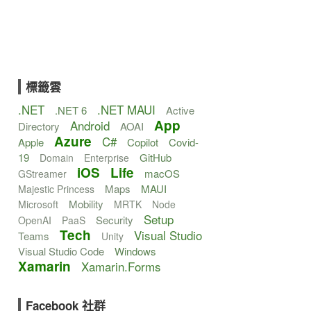
標籤雲
.NET
.NET MAUI
.NET 6
Active
App
Android
Directory
AOAI
Azure
C#
Apple
Copilot
Covid-
19
GitHub
Domain
Enterprise
iOS
Life
macOS
GStreamer
Maps
MAUI
Majestic Princess
Mobility
Microsoft
MRTK
Node
Setup
Security
OpenAI
PaaS
Tech
Visual Studio
Teams
Unity
Visual Studio Code
Windows
Xamarin
Xamarin.Forms
Facebook 社群