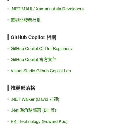
.NET MAUI / Xamarin Asia Developers
無界開發者社群
GitHub Copilot 相關
GitHub Copilot CLI for Beginners
GitHub Copilot 官方文件
Visual Studio Github Copilot Lab
推薦部落格
.NET Walker (David 老師)
.Net 海角點部落 (Bill 淑)
EK.Ttechnology (Edward Kuo)