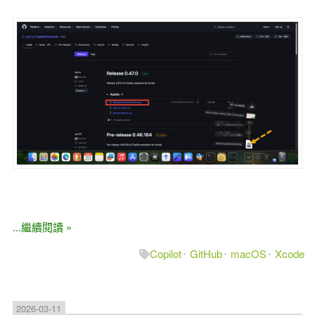
...繼續閱讀 »
Copilot
GitHub
macOS
Xcode
2026-03-11