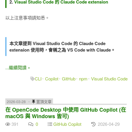
2.
Visual Studio Code 的 Claude Code extension
以上注意事項請知悉。
本文章提到 Visual Studio Code 的 Claude Code
extension 使用時，會稱之為 VS Code with Claude。
...繼續閱讀 »
CLI
Copilot
GitHub
npm
Visual Studio Code
2026-03-28
置頂文章
在 OpenCode Desktop 中使用 GitHub Copilot (在
macOS 與 Windows 皆可)
391
0
GitHub Copilot
2026-04-29