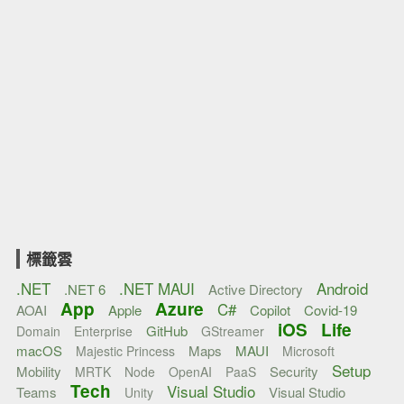
標籤雲
.NET
.NET MAUI
Android
.NET 6
Active Directory
App
Azure
C#
AOAI
Apple
Copilot
Covid-19
iOS
Life
GitHub
Domain
Enterprise
GStreamer
macOS
Maps
MAUI
Majestic Princess
Microsoft
Setup
Mobility
Security
MRTK
Node
OpenAI
PaaS
Tech
Visual Studio
Teams
Visual Studio
Unity