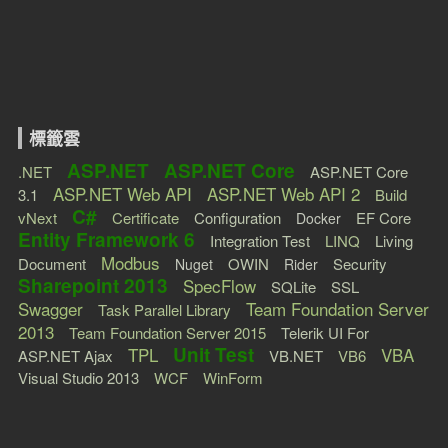
標籤雲
ASP.NET
ASP.NET Core
.NET
ASP.NET Core
ASP.NET Web API
ASP.NET Web API 2
3.1
Build
C#
vNext
Certificate
Configuration
EF Core
Docker
Entity Framework 6
Integration Test
LINQ
Living
Modbus
Document
OWIN
Security
Nuget
Rider
Sharepoint 2013
SpecFlow
SQLite
SSL
Swagger
Team Foundation Server
Task Parallel Library
2013
Team Foundation Server 2015
Telerik UI For
Unit Test
TPL
VBA
ASP.NET Ajax
VB.NET
VB6
Visual Studio 2013
WCF
WinForm