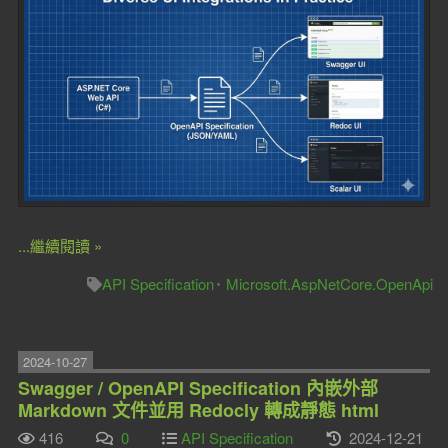
...繼續閱讀 »
API Specification
Microsoft.AspNetCore.OpenApi
2024-10-27
Swagger / OpenAPI Specification 內嵌外部
Markdown 文件並用 Redocly 轉成靜態 html
416
0
API Specification
2024-12-21