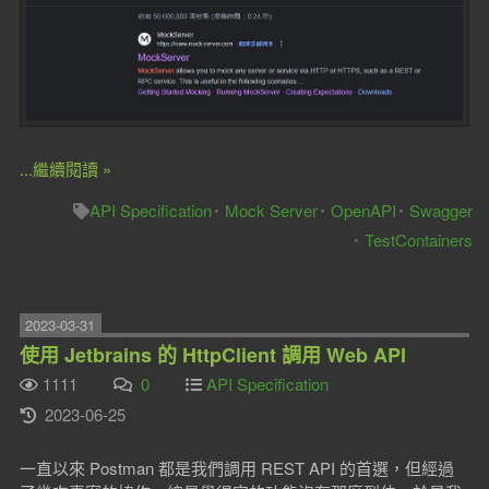
...繼續閱讀 »
API Specification
Mock Server
OpenAPI
Swagger
TestContainers
2023-03-31
使用 Jetbrains 的 HttpClient 調用 Web API
1111
0
API Specification
2023-06-25
一直以來 Postman 都是我們調用 REST API 的首選，但經過