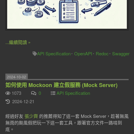
...繼續閱讀 »
API Specification
OpenAPI
Redoc
Swagger
2024-10-02
如何使用 Mockoon 建立假服務 (Mock Server)
1073
0
API Specification
2024-12-21
經過好友
張少齊
的推薦得知了這一套 Mock Server，趁著無風
無雨的颱風假把玩一下這一套工具，跟著官方文件一路啃到
底。