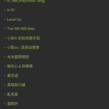
In .Net [Raymond Tang]
In 91
Level Up
The Will Will Web
小朱® 的技術隨手寫
小歐ou | 菜鳥自救會
米米貓學開發
無住心＆快樂碼
黃忠成
黑暗執行緒
亂馬客
當麻許