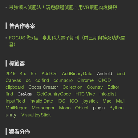
最強懶人減肥法！玩遊戲邊減肥，用VR跟肥肉說掰掰
曾合作專案
FOCUS 聚x焦 - 臺北科大電子期刊（前三期與擴充功能開
發）
標籤雲
2019
4.x
5.x
Add-On
AddBinaryData
bind
Android
Canvas
cc
cc.find
cc.macro
Chrome
CI/CD
clipboard
Cocos Creator
Collection
Country
Editor
find
GetCountryCode
HTC Vive
info.plist
GetAxis
InputField
invaild Date
iOS
ISO
joystick
Mac
Mail
MailRegex
Messenger
Mono
Object
plugin
Python
unity
Visual joyStick
觀看分佈