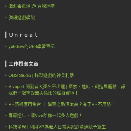
職涯毒雞湯 @ 資深進階
騰訊遊戲學院
Ｕｎｒｅａｌ
yekdniw的UE4學習筆記
工作撰寫文章
OBS Studio | 錄製遊戲的神兵利器
Viveport 開發者大獎名單出爐 | 探索、連結、創造與體驗，讓
我們一起享受無與倫比的虛擬實境！
VR藝術應用集合 ｜ 學藝之路價太高？有了VR不用愁！
春節過年，讓Vive陪你一起多人遊戲！
科技孝親 | 利用VR為老人日常與家庭溝通賦予新生