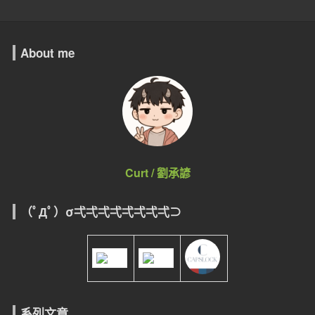
About me
Curt / 劉承諺
（ﾟДﾟ）σ弌弌弌弌弌弌弌弌⊃
系列文章