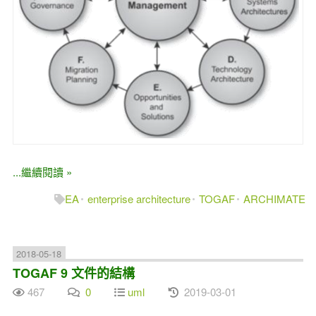
...繼續閱讀 »
EA
enterprise architecture
TOGAF
ARCHIMATE
2018-05-18
TOGAF 9 文件的結構
467
0
uml
2019-03-01