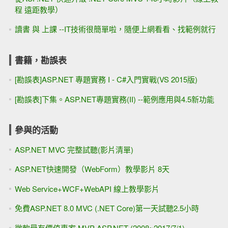
程 遠距教學）
讀書 與 上課 --IT技術很簡單啦，隨便上網看看、找範例就行
書籍，勘誤表
[勘誤表]ASP.NET 專題實務 I - C#入門實戰(VS 2015版)
[勘誤表]下集。ASP.NET專題實務(II) --範例應用與4.5新功能
參與的活動
ASP.NET MVC 完整試聽(影片清單)
ASP.NET快速開發（WebForm）教學影片 8天
Web Service+WCF+WebAPI 線上教學影片
免費ASP.NET 8.0 MVC (.NET Core)第一天試聽2.5小時
微軟最有價值專家 MVP ASP.NET (2008~2017/7/1)