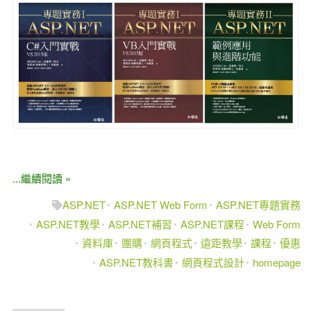
...繼續閱讀 »
ASP.NET
ASP.NET Web Form
ASP.NET專題實務
ASP.NET教學
ASP.NET補習
ASP.NET課程
Web Form
資料庫
團購
網頁程式
遠距教學
課程
優惠
ASP.NET教科書
網頁程式設計
homepage