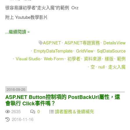
很容易讓初學者"走火入魔"的範例 Orz
附上 Youtube教學影片
...繼續閱讀 »
ASP.NET
ASP.NET專題實務
DetailsView
EmptyDataTemplate
GridView
SqlDataSource
Visual Studio
Web Form
初學者
資料來源
樣版
範例
空
null
走火入魔
2016-09-26
ASP.NET Button控制項的 PostBackUrl屬性，還
會執行 Click事件嗎？
2635
0
讀者服務＆後續補充
2016-11-16